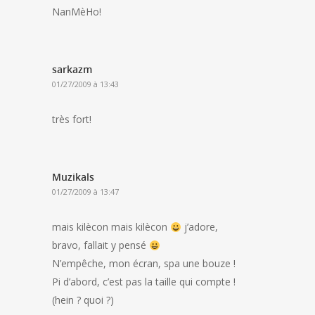
NanMèHo!
sarkazm
01/27/2009 à 13:43
très fort!
Muzikals
01/27/2009 à 13:47
mais kilècon mais kilècon
j’adore,
bravo, fallait y pensé
N’empêche, mon écran, spa une bouze !
Pi d’abord, c’est pas la taille qui compte !
(hein ? quoi ?)