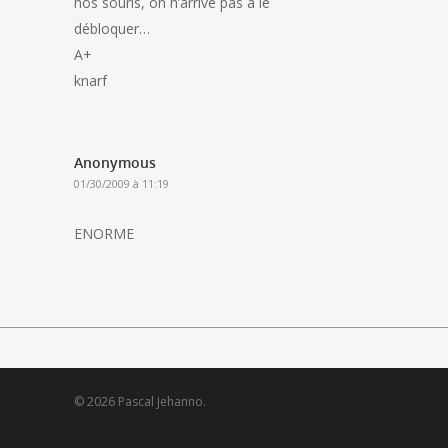
nos souris, on n’arrive pas à le
débloquer…
A+
knarf
Anonymous
01/30/2009 à 11:19
ENORME
© 2026 Pascal Jehanno.