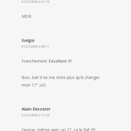
01/27/2009 à 07:15
MDR
Guigui
01/27/2009 à 08:11
Franchement:
Excellent
!!!!
Bon, bah il ne me reste plus qu’à changer
mon 17″ ;oD
Alain Decoster
01/27/2009 à 11:53
J’avoue, même avec un 22, ça le fait !Et