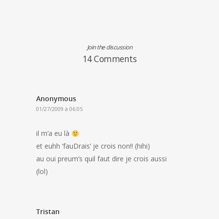
Join the discussion
14 Comments
Anonymous
01/27/2009 à 06:05
il m’a eu là
et euhh ‘fauDrais’ je crois non!! (hihi)
au oui preum’s quil faut dire je crois aussi
(lol)
Tristan