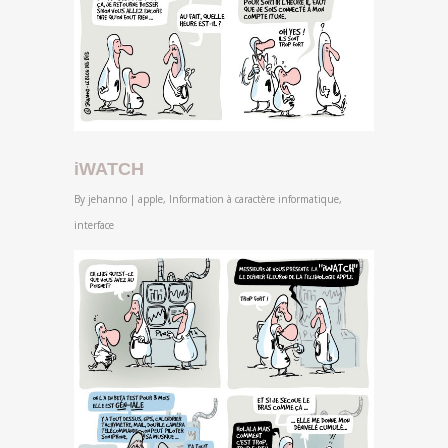
iWATCH
By
jehanno
|
apple
,
Information à caractère informatique
,
interface