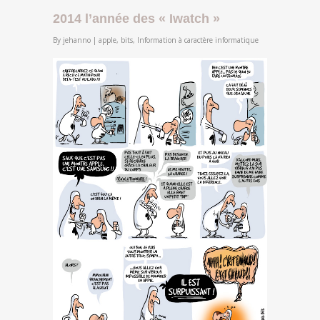
2014 l’année des « Iwatch »
By
jehanno
|
apple
,
bits
,
Information à caractère informatique