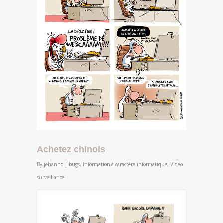
Achetez chinois
By
jehanno
|
bugs
,
Information à caractère informatique
,
Vidéo
surveillance