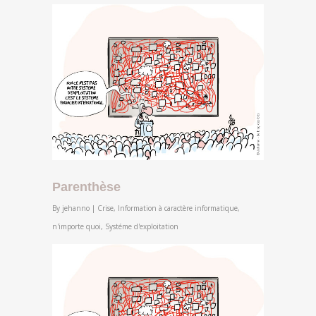
Parenthèse
By
jehanno
|
Crise
,
Information à caractère informatique
,
n'importe quoi
,
Systéme d'exploitation