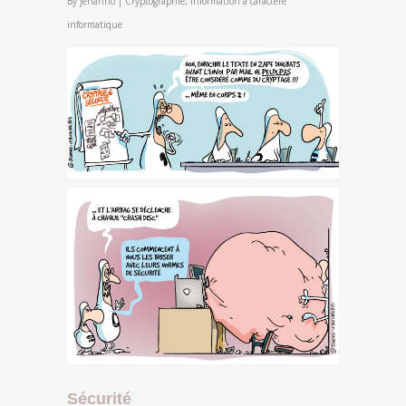
By
jehanno
|
Cryptographie
,
Information à caractère
informatique
Sécurité