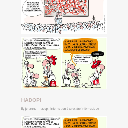
HADOPI
By
jehanno
|
hadopi
,
Information à caractère informatique