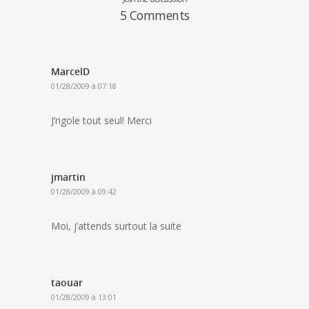
5 Comments
MarcelD
01/28/2009 à 07:18
J’rigole tout seul! Merci
jmartin
01/28/2009 à 09:42
Moi, j’attends surtout la suite
taouar
01/28/2009 à 13:01