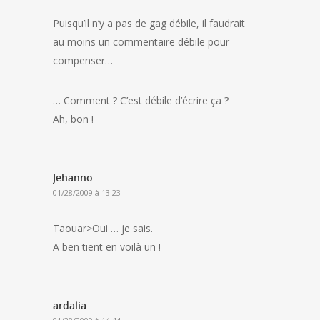
Puisqu’il n’y a pas de gag débile, il faudrait
au moins un commentaire débile pour
compenser…
… Comment ? C’est débile d’écrire ça ?
Ah, bon !
Jehanno
01/28/2009 à 13:23
Taouar>Oui … je sais.
A ben tient en voilà un !
ardalia