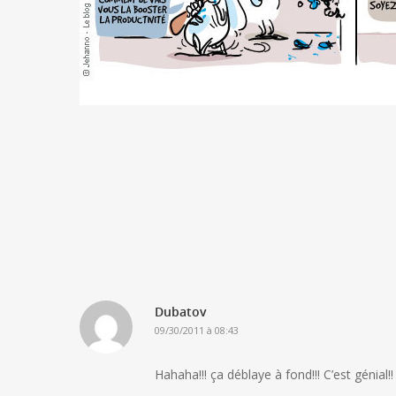
Dubatov
09/30/2011 à 08:43
Hahaha!!! ça déblaye à fond!!! C’est génial!!