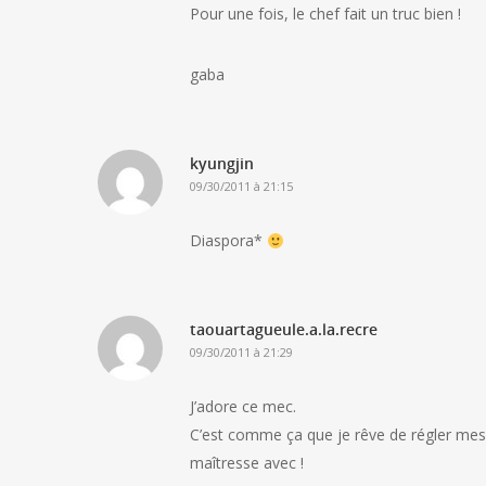
Pour une fois, le chef fait un truc bien !
gaba
kyungjin
09/30/2011 à 21:15
Diaspora*
taouartagueule.a.la.recre
09/30/2011 à 21:29
J’adore ce mec.
C’est comme ça que je rêve de régler mes 
maîtresse avec !