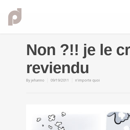
Non ?!! je le c
reviendu
By
jehanno
09/19/2011
n'importe quoi