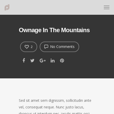
Ownage In The Mountains
No Comments
2
Sed sit amet sem dignissim, sollicitudin ante
vel, consequat neque. Nunc justo lacus,
rhoncus ut interdum nec, iaculis mattis orci.