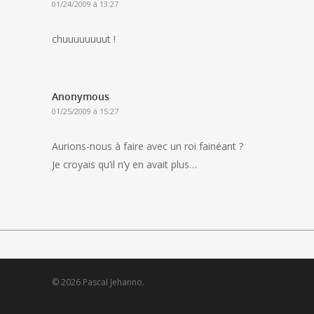
01/24/2009 à 13:27
chuuuuuuuut !
Anonymous
01/25/2009 à 15:27
Aurions-nous à faire avec un roi fainéant ?
Je croyais qu’il n’y en avait plus…
© 2026 Pascal Jehanno.