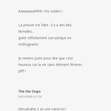
Aaaaaaaahhhh ! les soldes !
La preuve est faite : il y a des bits
femelles…
(petit sifflotement sarcastique en
m’éloignant)
Je reviens juste pour dire que c’est
heureux car la vie sans élément féminin..
pfff !
The Fée Oups
06/26/2008 à 07:29
Mouahaha, t as une nana toi !