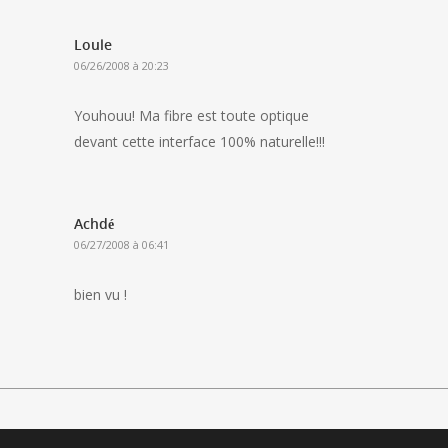
Loule
06/26/2008 à 20:23
Youhouu! Ma fibre est toute optique
devant cette interface 100% naturelle!!!
Achdé
06/27/2008 à 06:41
bien vu !