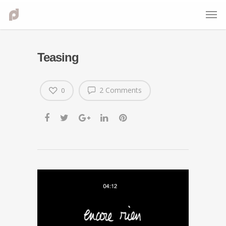
Teasing
2 Comments
0