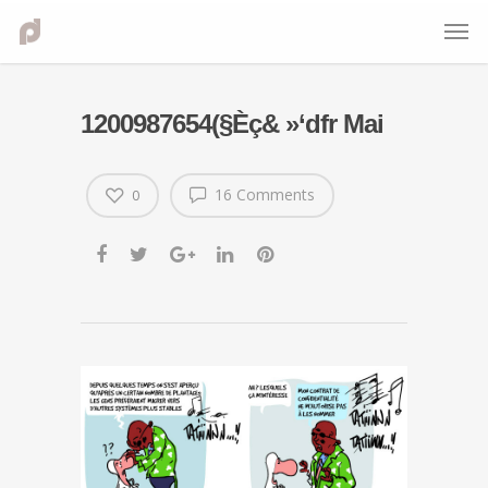
1200987654(§Èç& »‘dfr Mai
16 Comments
0