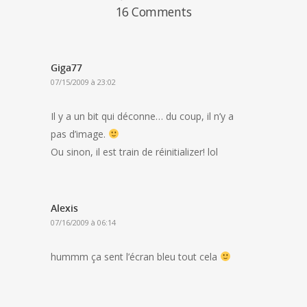
16 Comments
Giga77
07/15/2009 à 23:02
Il y a un bit qui déconne… du coup, il n’y a
pas d’image.
Ou sinon, il est train de réinitializer! lol
Alexis
07/16/2009 à 06:14
hummm ça sent l’écran bleu tout cela