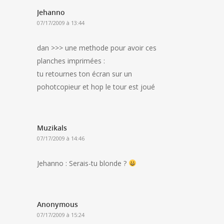
Jehanno
07/17/2009 à 13:44
dan >>> une methode pour avoir ces
planches imprimées :
tu retournes ton écran sur un
pohotcopieur et hop le tour est joué
Muzikals
07/17/2009 à 14:46
Jehanno : Serais-tu blonde ?
Anonymous
07/17/2009 à 15:24