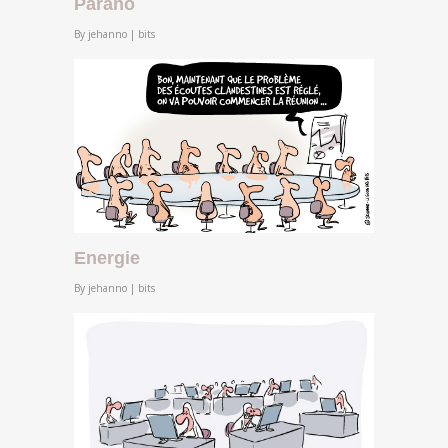
Parano
By
jehanno
|
bits
Energie
By
jehanno
|
bits