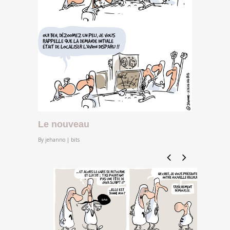
Le nouveau
By
jehanno
|
bits