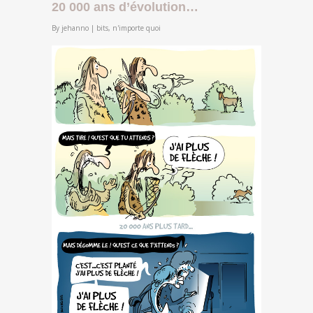
20 000 ans d’évolution…
By
jehanno
|
bits
,
n'importe quoi