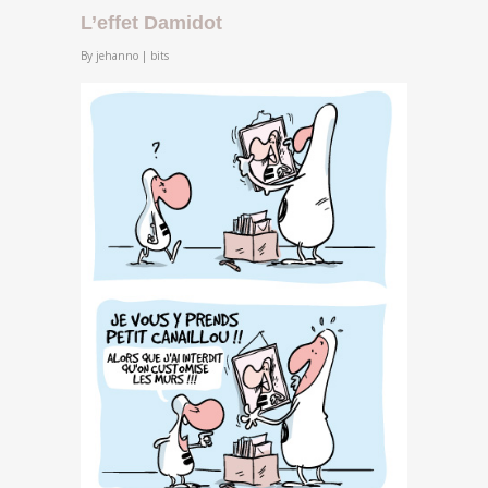
L’effet Damidot
By
jehanno
|
bits