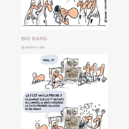
BIG BANG
By
jehanno
|
bits