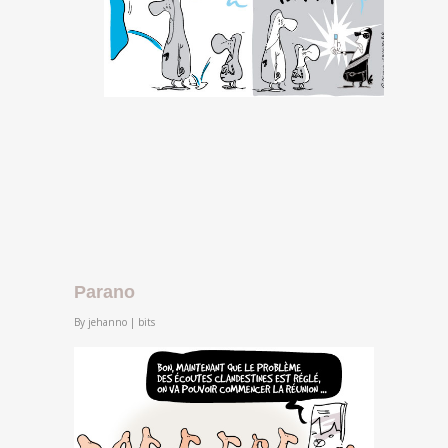
Parano
By
jehanno
|
bits