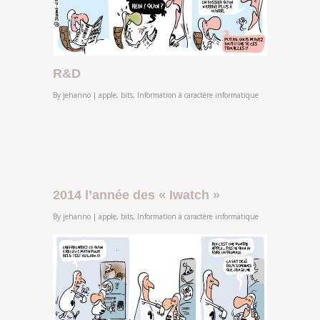
R&D
By
jehanno
|
apple
,
bits
,
Information à caractère informatique
2014 l’année des « Iwatch »
By
jehanno
|
apple
,
bits
,
Information à caractère informatique