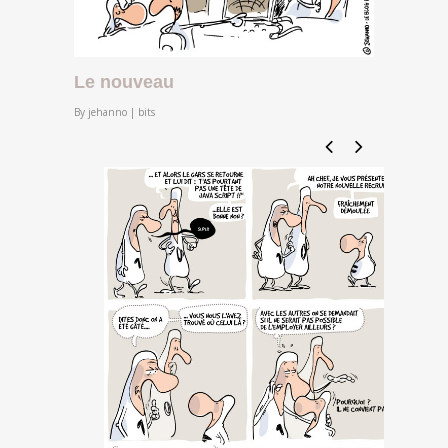
Le nouveau
By
jehanno
|
bits