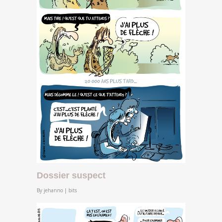
Dossier suspect
By
jehanno
|
bits