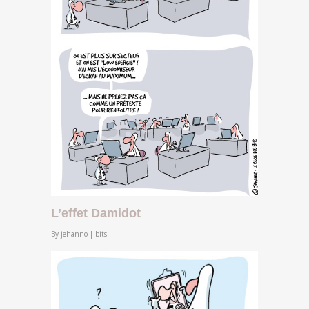
L’effet Damidot
By
jehanno
|
bits