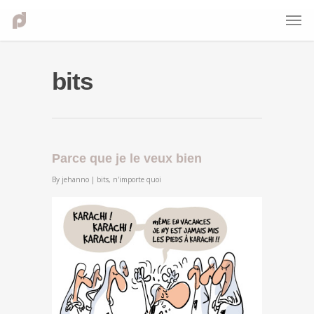
bits
Parce que je le veux bien
By
jehanno
|
bits
,
n'importe quoi