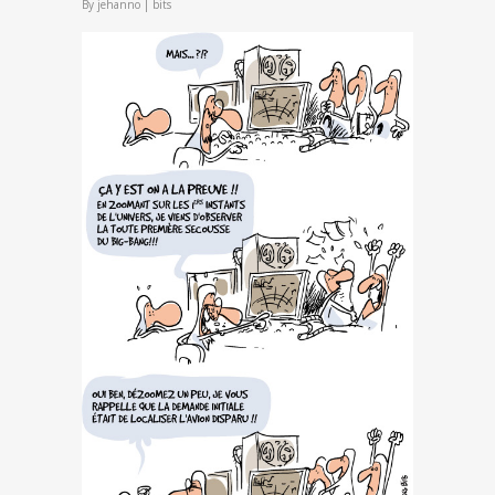
By
jehanno
|
bits