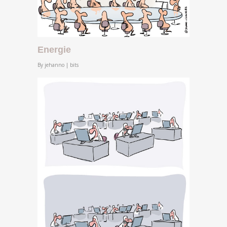
Energie
By
jehanno
|
bits