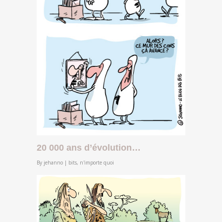
20 000 ans d’évolution…
By
jehanno
|
bits
,
n'importe quoi