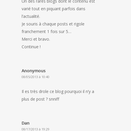
Un des rares blogs dont le contenu est
varié tout en piquant parfois dans
l’actualité.
Je souris à chaque posts et rigole
franchement 1 fois sur 5…
Merci et bravo.
Continue !
Anonymous
08/05/2013 à 10:40
Il es très drole ce blog pourquoi il n’y a
plus de post ? snniff
Dan
08/17/2013 à 19:29