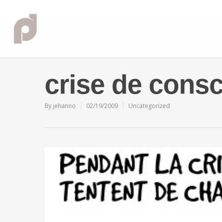
crise de cons
By
jehanno
02/19/2009
Uncategorized