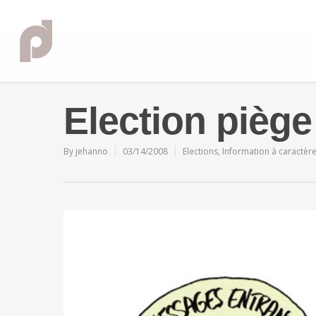
Election piège
By
jehanno
03/14/2008
Elections
,
Information à caractèr