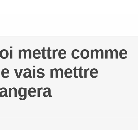
uoi mettre comme
je vais mettre
hangera