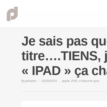
Je sais pas q
titre….TIENS, 
« IPAD » ça c
By
jehanno
02/03/2010
apple
,
iPAD
,
n'importe quoi