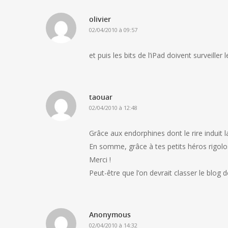
olivier
02/04/2010 à 09:57
et puis les bits de l’iPad doivent surveiller
taouar
02/04/2010 à 12:48
Grâce aux endorphines dont le rire induit 
En somme, grâce à tes petits héros rigolos
Merci !
Peut-être que l’on devrait classer le blog 
Anonymous
02/04/2010 à 14:32