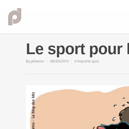
Le sport pour 
By
jehanno
08/30/2010
n'importe quoi