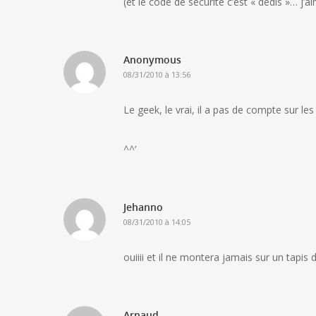
(et le code de sécurité c’est « dedis »… j’a
Anonymous
08/31/2010 à 13:56
Le geek, le vrai, il a pas de compte sur le
^^’
Jehanno
08/31/2010 à 14:05
ouiiii et il ne montera jamais sur un tapis
Arnaud