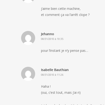
j’aime bien cette machine,
et comment ça va l’arrêt clope ?
Jehanno
08/31/2010 à 10:35
pour l’instant je n’y pense pas…
Isabelle Bauthian
08/31/2010 à 11:26
Haha !
(oui, c’est tout, mais j’ai ri)