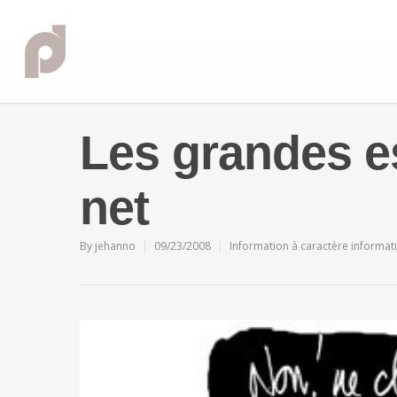
Les grandes e
net
By
jehanno
09/23/2008
Information à caractère informat