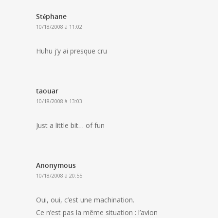
Stéphane
10/18/2008 à 11:02
Huhu j’y ai presque cru
taouar
10/18/2008 à 13:03
Just a little bit… of fun
Anonymous
10/18/2008 à 20:55
Oui, oui, c’est une machination.
Ce n’est pas la même situation : l’avion