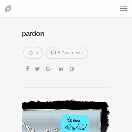
pardon
9 Comments
0