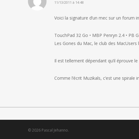
11/13/2011 à 14:48
Voici la signature d’un mec sur un forum 
TouchPad 32 Go • MBP Penryn 2.4 • PB G4 
Les Gones du Mac, le club des MacUsers 
Il est tellement dépendant qu’il éprouve l
Comme l’écrit Muzikals, c’est une spirale in
© 2026 Pascal Jehanno.