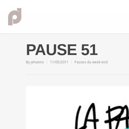
PAUSE 51
By
jehanno
11/05/2011
Pauses du week end