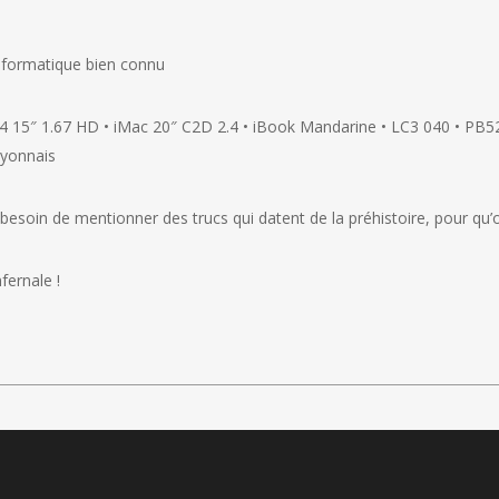
informatique bien connu
15″ 1.67 HD • iMac 20″ C2D 2.4 • iBook Mandarine • LC3 040 • PB52
lyonnais
e besoin de mentionner des trucs qui datent de la préhistoire, pour qu
fernale !