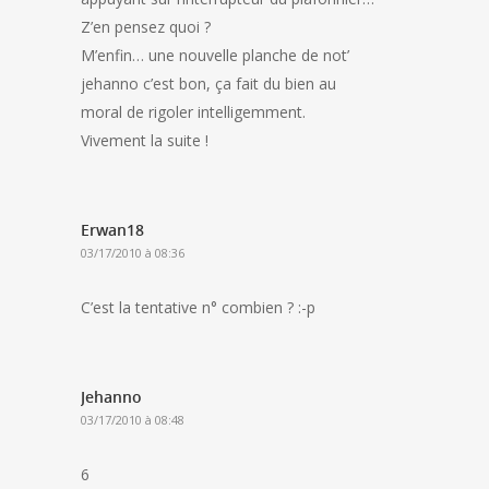
Z’en pensez quoi ?
M’enfin… une nouvelle planche de not’
jehanno c’est bon, ça fait du bien au
moral de rigoler intelligemment.
Vivement la suite !
Erwan18
03/17/2010 à 08:36
C’est la tentative n° combien ? :-p
Jehanno
03/17/2010 à 08:48
6