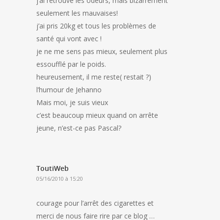
j’ai retrouvé les odeurs, mais bizarrement
seulement les mauvaises!
j’ai pris 20kg et tous les problèmes de
santé qui vont avec !
je ne me sens pas mieux, seulement plus
essoufflé par le poids.
heureusement, il me reste( restait ?)
l’humour de Jehanno
Mais moi, je suis vieux
c’est beaucoup mieux quand on arrête
jeune, n’est-ce pas Pascal?
ToutiWeb
05/16/2010 à 15:20
courage pour l’arrêt des cigarettes et
merci de nous faire rire par ce blog …