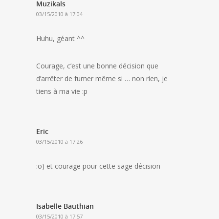
Muzikals
03/15/2010 à 17:04
Huhu, géant ^^
Courage, c’est une bonne décision que
d’arrêter de fumer même si … non rien, je
tiens à ma vie :p
Eric
03/15/2010 à 17:26
:o) et courage pour cette sage décision
Isabelle Bauthian
03/15/2010 à 17:57