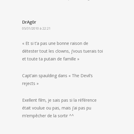
DrAg0r
05/31/2010 à 22:21
« Et si t’a pas une bonne raison de
détester tout les clowns, j’vous tuerais toi
et toute ta putain de famille »
Capt’ain spaulding dans « The Devil’s
rejects »
Exellent film, je sais pas si la référence
était voulue ou pas, mais j’ai pas pu
m’empêcher de la sortir ^^