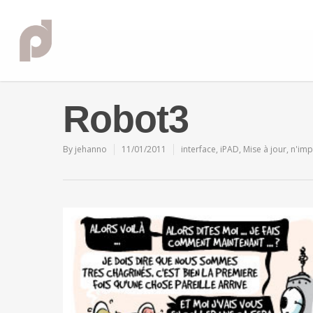
Robot3
By
jehanno
11/01/2011
interface
,
iPAD
,
Mise à jour
,
n'imp