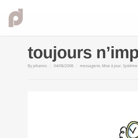
toujours n’imp
By
jehanno
04/08/2008
messagerie
,
Mise à jour
,
Systéme 