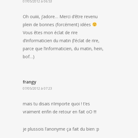
07/05/2012 à 06:53
Oh ouiiii, j’adore… Merci d’être revenu
plein de bonnes (forcément) idées
Vous êtes mon éclat de rire
d’informaticien du matin (l’éclat de rire,
parce que l’informaticien, du matin, hein,
bof…)
frangy
07/05/2012 à 07:23
mais tu disais n’importe quoi ! t’es
vraiment enfin de retour en fait oO !!!
je plussois l’anonyme ça fait du bien :p