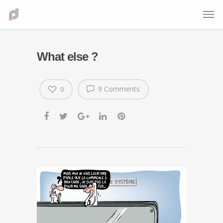
What else ?
9 Comments
0