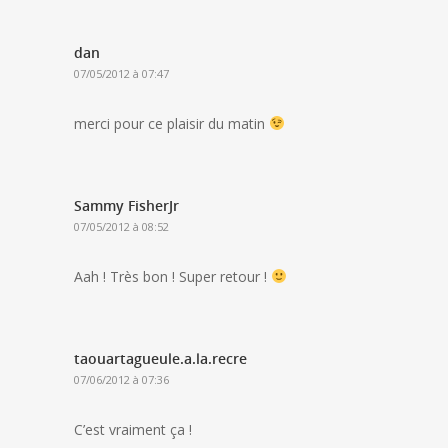
dan
07/05/2012 à 07:47
merci pour ce plaisir du matin
Sammy FisherJr
07/05/2012 à 08:52
Aah ! Très bon ! Super retour !
taouartagueule.a.la.recre
07/06/2012 à 07:36
C’est vraiment ça !