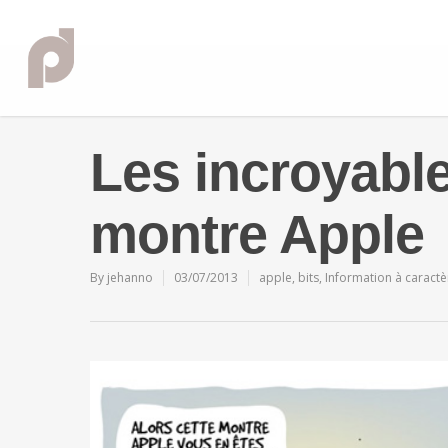
Les incroyable
montre Apple
By
jehanno
03/07/2013
apple
,
bits
,
Information à caract